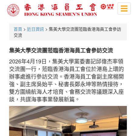
Toggl
naviga
首頁
>
近日資訊
> 集美大學交流團蒞臨香港海員工會參訪
交流
集美大學交流團蒞臨香港海員工會參訪交流
2026年4月19日，集美大學黨委書記邱偉杰率領
交流團一行，蒞臨香港海員工會位於港島上環的
辦事處進行參訪交流。香港海員工會副主席楊開
強、副主席吳始平、秘書長鄭永坤等熱情接待，
雙方圍繞航海人才培育、會務交流等議題深入座
談，共謀海事事業發展新篇。