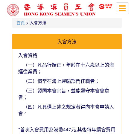
Toggl
naviga
首頁
> 入會方法
入會方法
入會資格
（一）凡品行端正，年齡在十六歲以上的
海
運從業員
；
（二）慣常在海上運輸部門任職者；
（三）認同本會宗旨，並能遵守本會會章
者；
（四）凡具備上述之規定者得向本會申請入
會。
*首次入會費用為港幣447元,其後每年續會費用