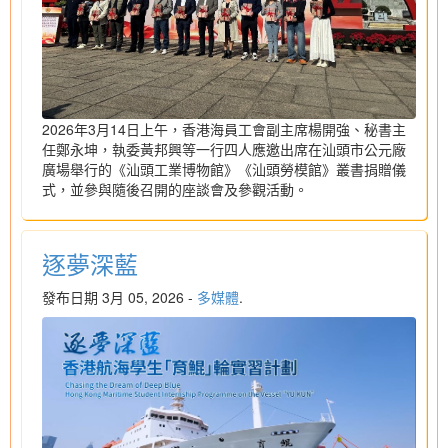
2026年3月14日上午，香港海員工會副主席楊開強、秘書主
任鄭永坤，執委黃邦興等一行四人應邀出席在汕頭市公元廠
廣場舉行的《汕頭工業博物館》《汕頭勞模館》叢書捐贈儀
式，並參與隨後召開的座談會及參觀活動。
逐夢深藍
發布日期 3月 05, 2026 -
多媒體
.