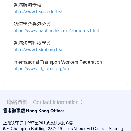
香港航海學校
http://www.hkss.edu.hk/
航海學會香港分會
https://www.nautinsthk.com/about-us.html
香港海事科技學會
http://www.hkimt.org.hk/
International Transport Workers Federation
https://www.itfglobal.org/en
聯絡資料 Contact information：
香港辦事處 Hong Kong Office:
上環德輔道中287至291號長達大廈6樓
6/F, Champion Building, 287~291 Des Voeux Rd Central, Sheung