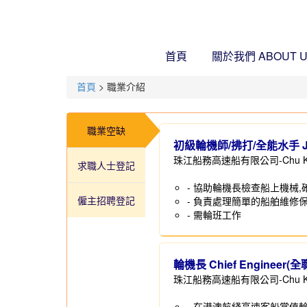
首頁
關於我們
ABOUT 
首頁
> 職業介紹
職業空缺
初級輪機師/拂打/全能水手 Junio
珠江船務高速船有限公司-Chu Kong Hi
求職人士登記
- 協助輪機長檢查船上機械,
僱主招聘登記
- 負責處理簡單的船舶維修保
- 需輪班工作
輪機長 Chief Engineer(全
珠江船務高速船有限公司-Chu Kong Hi
- 在港澳航綫高速客船當值