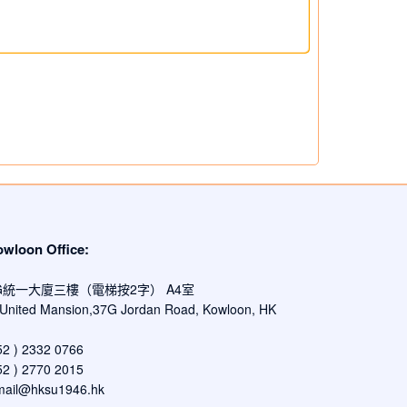
oon Office:
G統一大廈三樓（電梯按2字） A4室
, United Mansion,37G Jordan Road, Kowloon, HK
 ) 2332 0766
 ) 2770 2015
mail@hksu1946.hk