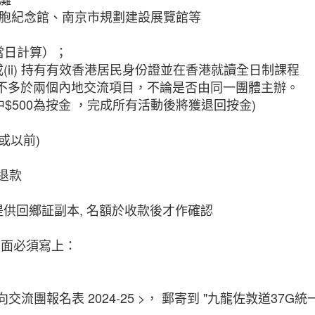
同胞紀念館、南京市規劃建設展覽館等
地當日計算）；
，或(ii) 持有有效香港居民身份證並在香港就讀全日制課程
不多於兩個內地交流項目，不論是否由同一團體主辦。
，其中$500為按金 ，完成所有活動後將獲退回按金)
s或以前)
退款
及提供回鄉証副本, 名額於收款後才作確認
票背面必須寫上：
雙向交流團報名表 2024-25 >， 郵寄到 "九龍佐敦道37G