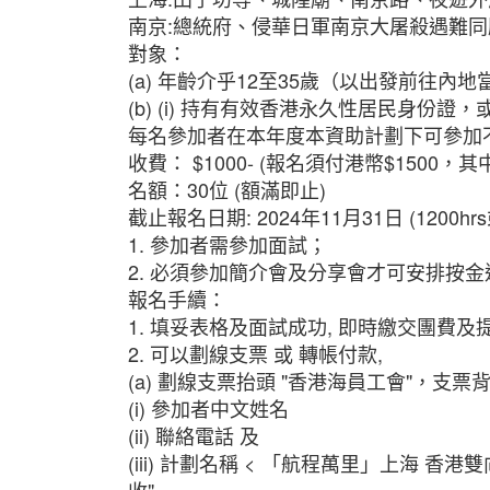
南京:總統府、侵華日軍南京大屠殺遇難
對象：
(a) 年齡介乎12至35歲（以出發前往內
(b) (i) 持有有效香港永久性居民身份證
每名參加者在本年度本資助計劃下可參加
收費： $1000- (報名須付港幣$1500
名額：30位 (額滿即止)
截止報名日期: 2024年11月31日 (1200hr
1. 參加者需參加面試；
2. 必須參加簡介會及分享會才可安排按金
報名手續：
1. 填妥表格及面試成功, 即時繳交團費
2. 可以劃線支票 或 轉帳付款,
(a) 劃線支票抬頭 "香港海員工會"，支
(i) 參加者中文姓名
(ii) 聯絡電話 及
(iii) 計劃名稱 < 「航程萬里」上海 香港