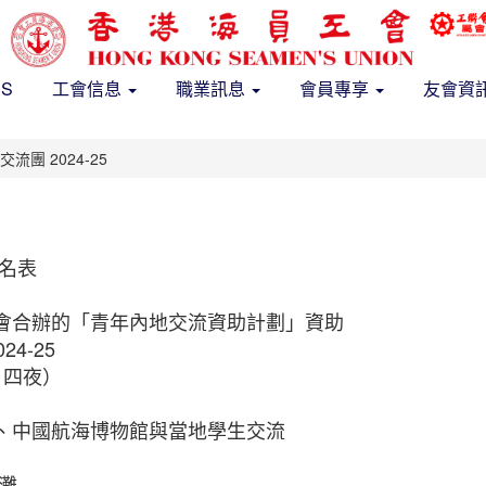
US
工會信息
職業訊息
會員專享
友會資
團 2024-25
名表
會合辦的「青年內地交流資助計劃」資助
4-25
日四夜）
、中國航海博物館與當地學生交流
灘