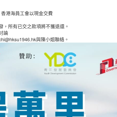
A4室 香港海員工會以現金交費
出發，所有已交之款項將不獲退還。
討論
chi@hksu1946.hk
與陳小姐聯絡。