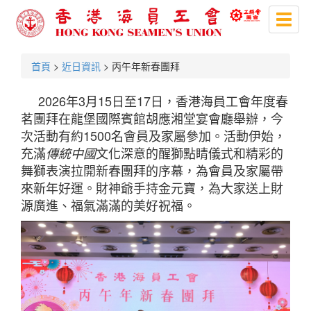
Toggl
naviga
首頁
>
近日資訊
> 丙午年新春團拜
2026年3月15日至17日，香港海員工會年度春
茗團拜在龍堡國際賓館胡應湘堂宴會廳舉辦，今
次活動有約1500名會員及家屬參加。活動伊始，
充滿
文化深意的醒獅點睛儀式和精彩的
傳統中國
舞獅表演拉開新春團拜的序幕，為會員及家屬帶
來新年好運。財神爺手持金元寶，為大家送上財
源廣進、福氣滿滿的美好祝福。