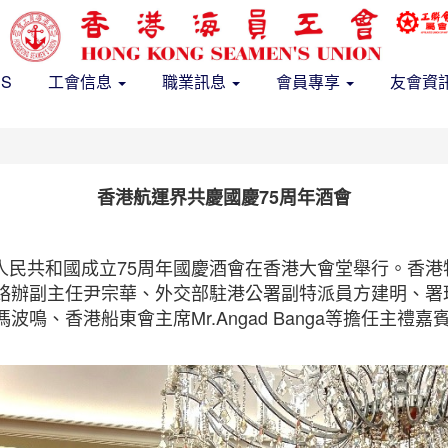
US
工會信息
職業訊息
會員專享
友會資
香港航運界共慶國慶75周年酒會
中華人民共和國成立75周年國慶酒會在香港大會堂舉行。香
絡辦副主任尹宗華、外交部駐港公署副特派員方建明、署
鳴、香港船東會主席Mr.Angad Banga等擔任主