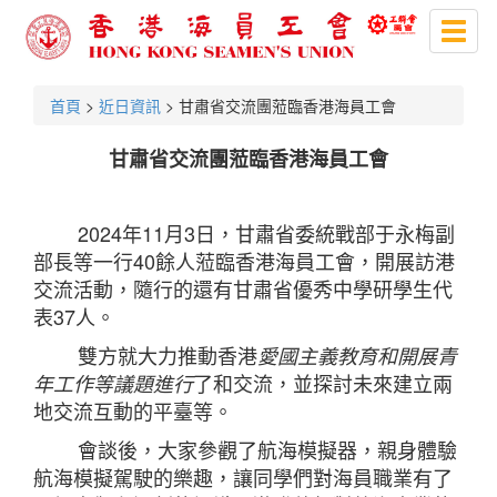
Toggl
naviga
首頁
>
近日資訊
> 甘肅省交流團蒞臨香港海員工會
甘肅省交流團蒞臨香港海員工會
2024年11月3日，甘肅省委統戰部于永梅副
部長等一行40餘人蒞臨香港海員工會，開展訪港
交流活動，隨行的還有甘肅省優秀中學研學生代
表37人。
雙方就大力推動香港
愛國主義教育和開展青
了和交流，並探討未來建立兩
年工作等議題進行
地交流互動的平臺等。
會談後，大家參觀了航海模擬器，親身體驗
航海模擬駕駛的樂趣，讓同學們對海員職業有了