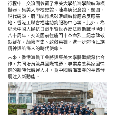
行程中，交流團參觀了集美大學航海學院航海模
擬器、集美大學校史館、陳嘉庚紀念館、鼇園、
現代碼頭、廈門航標處鼓浪嶼航標應急反應基
地、香港工聯會福建諮詢服務中心等。此外，為
紀念中國人民抗日戰爭暨世界反法西斯戰爭勝利
八十周年，交流團前往廈門市革命烈士紀念碑敬
獻鮮花，緬懷歷史、致敬英雄，進一步體悟民族
精神與航海人的時代使命。
未來，香港海員工會將與集美大學將繼續深化合
作，共同培育兼具國際視野、專業素養與家國情
懷的新時代航運人才，為中國航海事業的長遠發
展注入新動能。