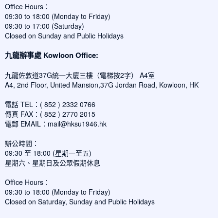
Office Hours：
09:30 to 18:00 (Monday to Friday)
09:30 to 17:00 (Saturday)
Closed on Sunday and Public Holidays
九龍辦事處 Kowloon Office:
九龍佐敦道37G統一大廈三樓（電梯按2字） A4室
A4, 2nd Floor, United Mansion,37G Jordan Road, Kowloon, HK
電話 TEL：( 852 ) 2332 0766
傳真 FAX：( 852 ) 2770 2015
電郵 EMAIL：
mail@hksu1946.hk
辦公時間：
09:30 至 18:00 (星期一至五)
星期六、星期日及公眾假期休息
Office Hours：
09:30 to 18:00 (Monday to Friday)
Closed on Saturday, Sunday and Public Holidays