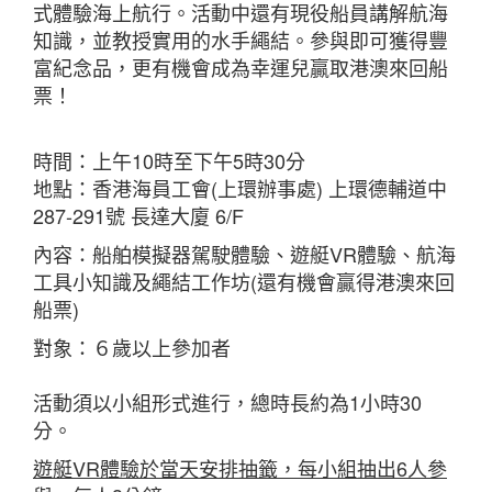
式體驗海上航行。活動中還有現役船員講解航海
知識，並教授實用的水手繩結。參與即可獲得豐
富紀念品，更有機會成為幸運兒贏取港澳來回船
票！
時間：上午10時至下午5時30分
地點：香港海員工會(上環辦事處) 上環德輔道中
287-291號 長達大廈 6/F
內容：船舶模擬器駕駛體驗、遊艇VR體驗、航海
工具小知識及繩結工作坊(還有機會贏得港澳來回
船票)
對象：６歲以上參加者
活動須以小組形式進行，總時長約為1小時30
分。
遊艇
VR
體驗於當天安排抽籤，每小組抽出
6
人參