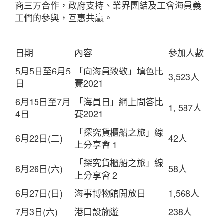
商三方合作，政府支持、業界團結及工會海員義
工們的參與，互惠共贏。
日期
內容
參加人數
5月5日至6月5
「向海員致敬」填色比
3,523人
日
賽2021
6月15日至7月
「海員日」網上問答比
1, 587人
4日
賽2021
「探究貨櫃船之旅」線
6月22日(二)
42人
上分享會 1
「探究貨櫃船之旅」線
6月26日(六)
58人
上分享會 2
6月27日(日)
海事博物館開放日
1,568人
7月3日(六)
港口設施遊
238人