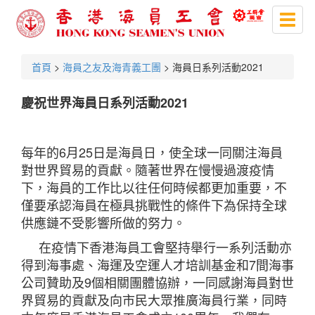
Toggl
naviga
首頁
>
海員之友及海青義工團
> 海員日系列活動2021
慶祝世界海員日系列活動2021
每年的6月25日是海員日，使全球一同關注海員
對世界貿易的貢獻。隨著世界在慢慢過渡疫情
下，海員的工作比以往任何時候都更加重要，不
僅要承認海員在極具挑戰性的條件下為保持全球
供應鏈不受影響所做的努力。
在疫情下香港海員工會堅持舉行一系列活動亦
得到海事處、海運及空運人才培訓基金和7間海事
公司贊助及9個相關團體協辦，一同感謝海員對世
界貿易的貢獻及向市民大眾推廣海員行業，同時