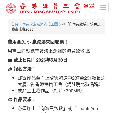
Toggl
naviga
首頁
>
海員之友及海青義工團
> 🎨「向海員致敬」填色及
繪畫比賽2026
費用全免
✨ 贏港澳來回船票！
用畫筆向默默守護海上運輸的海員致敬 🚢
📅 截止日期：2026年5月30日
📥 報名方法：
郵寄作品至：上環德輔道中287至291號長達
大廈6樓 香港海員工會（請註明比賽名稱）
或網上上載作品（相片<300MB）
🎨 作品要求：
必須加上「向海員致敬」或「Thank You