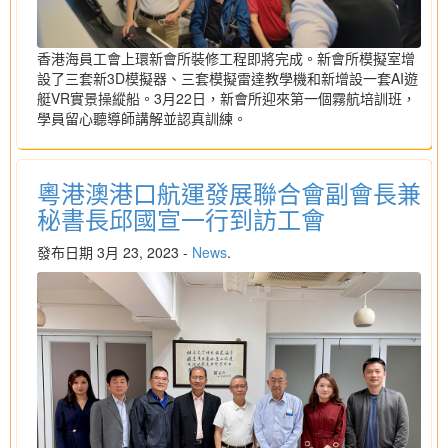
香港海員工會上環新會所裝修工程即將完成。新會所模擬室增
設了三套新3D模擬器、三套模擬雷達教學機和新增設一套AI遊
艇VR實景操縱船。3月22日，新會所迎來第一個霧航培訓班，
學員留心聽導師講解並認真訓練。
粵港澳港口航運發展聯合會副會長兼
秘書長邱國宣一行到訪工會
發布日期 3月 23, 2023 -
News
.