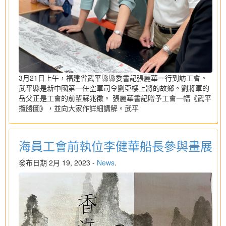
3月21日上午，福建省武平縣縣委書記張麗華一行到訪工會。
武平縣是新中國第一任空軍司令劉亞樓上將的故鄉。劉將軍的
岳父正是工會的前輩蘇兆徵。 張麗華書記贈予工會一幅《武平
攬勝圖》，並向大家作詳細講解。武平
海員工會前執位李健華船長參與畫展
發布日期 2月 19, 2023 -
News
.