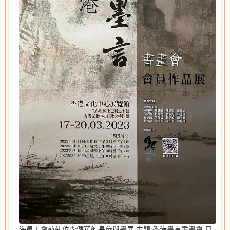
海員工會前執位李健華船長參與畫展 主題:香港墨言書畫會 日