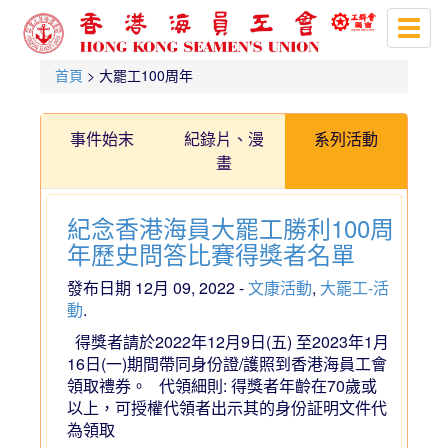
Toggl
naviga
首頁
> 大罷工100周年
事件始末
紀錄片、漫
系列活動
畫
紀念香港海員大罷工勝利100周
年歷史問答比賽得獎者名單
發布日期 12月 09, 2022 -
文康活動
,
大罷工-活
動
.
得獎者請於2022年12月9日(五) 至2023年1月
16日(一)期間帶同身份證/護照到香港海員工會
領取禮券。 代領細則: 得獎者年齡在70歲或
以上，可授權代領者出示其的身份証明文件代
為領取