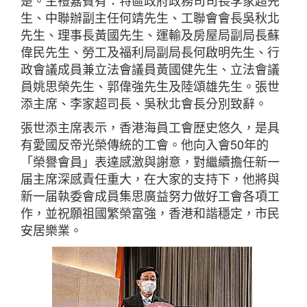
楚。主禮嘉賓有：特區政府政務司司長李家超先
生、中聯辦副主任何靖先生、工聯會會長吳秋北
先生、理事長黃國先生、運輸及房屋局副局長蘇
偉民先生、勞工及福利局副局長何啟明先生、行
政會議成員兼立法會議員黃國健先生、立法會議
員姚思榮先生、郭偉強先生及陸頌雄先生。張世
添主席、李家超司長、吳秋北會長分別致辭。
張世添主席表示，香港海員工會歴史悠久，是具
有愛國反帝光榮傳統的工會。他向入會50年的
「榮譽會員」表達感激與謝意，對繼續擔任新一
届主席深感責任重大，在大家的支持下，他將與
新一届執委會成員集思廣益努力做好工會各項工
作，並祝願祖國繁榮富強，香港和諧穩定，市民
安居樂業。