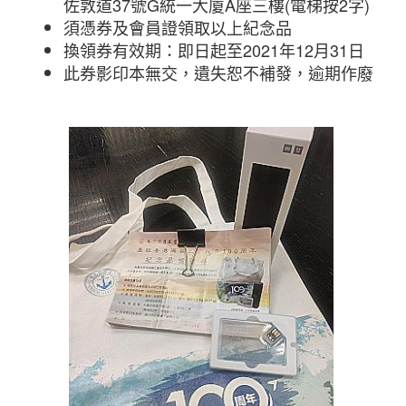
佐敦道37號G統一大廈A座三樓(電梯按2字)
須憑券及會員證領取以上紀念品
換領券有效期：即日起至2021年12月31日
此券影印本無交，遺失恕不補發，逾期作廢