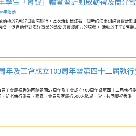
年學生「育鯤」輪實習計劃啟動禮及簡介
青年活動
.
啟動禮於7月27日圓滿舉行。此次活動標誌著一個新的海事訓練實習計劃
機會，促進他們對海洋事業的熱愛與實踐能力的培養。 活動於下午2時儀
7周年及工會成立103周年暨第四十二屆執
員工會慶祝香港回歸祖國27周年及工會成立103周年暨第四十二屆執行委員
行。新老執行委員、嘉賓、會員及家屬近500人歡聚一堂，共同慶祝香港