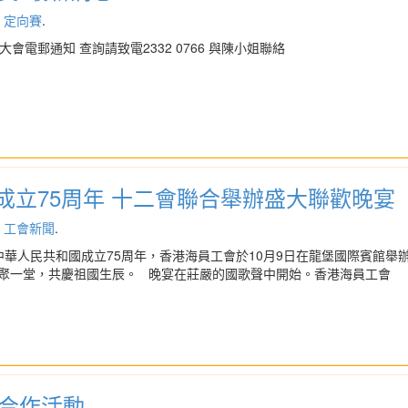
,
定向賽
.
會電郵通知 查詢請致電2332 0766 與陳小姐聯絡
成立75周年 十二會聯合舉辦盛大聯歡晚宴
,
工會新聞
.
華人民共和國成立75周年，香港海員工會於10月9日在龍堡國際賓館舉
聚一堂，共慶祖國生辰。 晚宴在莊嚴的國歌聲中開始。香港海員工會
處合作活動