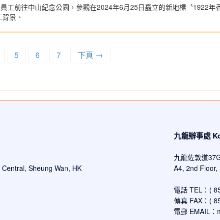
公司員工前往中山紀念公園，參觀在2024年6月25日矗立的新地標〝192
工背景、
5
6
7
下頁 →
九龍辦事處 Kowl
九龍佐敦道37
d Central, Sheung Wan, HK
A4, 2nd Floor
電話 TEL：( 852
傳真 FAX：( 852
電郵 EMAIL：