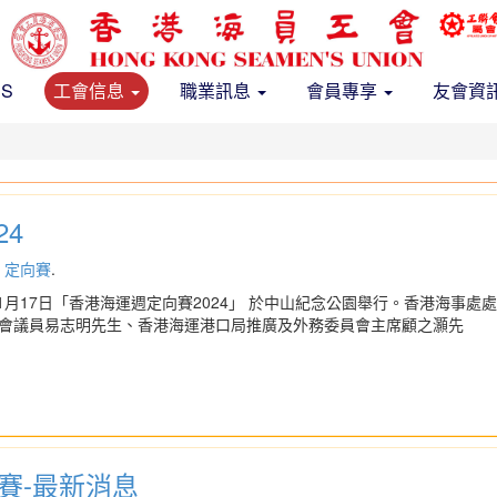
US
工會信息
職業訊息
會員專享
友會資
24
,
定向賽
.
年11月17日「香港海運週定向賽2024」 於中山紀念公園舉行。香港海
會議員易志明先生、香港海運港口局推廣及外務委員會主席顧之灝先
向賽-最新消息