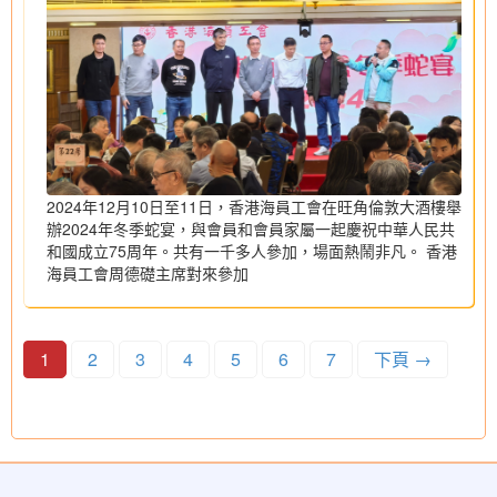
2024年12月10日至11日，香港海員工會在旺角倫敦大酒樓舉
辦2024年冬季蛇宴，與會員和會員家屬一起慶祝中華人民共
和國成立75周年。共有一千多人參加，場面熱鬧非凡。 香港
海員工會周德礎主席對來參加
1
2
3
4
5
6
7
下頁 →